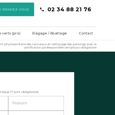
02 34 88 21 76
E RENDEZ-VOUS
 verts (pro)
Elagage / Abattage
Contact
ent phytosanitaire des caniveaux et nettoyage des parkings avec la
certification professionnelle certiphyto obligatoire
isque (*) sont obligatoires
Prénom