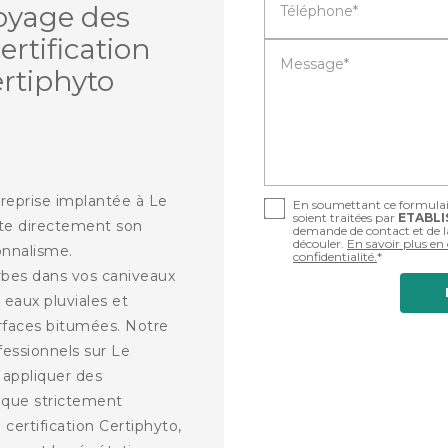
oyage des
Téléphone*
ertification
Message*
ertiphyto
reprise implantée à Le
En soumettant ce formulaire
soient traitées par
ETABLI
ète directement son
demande de contact et de l
découler.
En savoir plus en
onnalisme.
confidentialité.
*
bes dans vos caniveaux
aux pluviales et
rfaces bitumées. Notre
fessionnels sur Le
 appliquer des
ique strictement
certification Certiphyto,