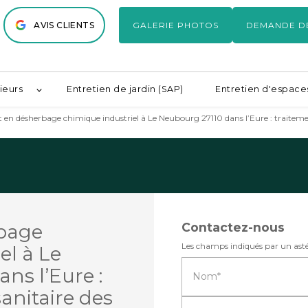
AVIS CLIENTS
GALERIE PHOTOS
DEMANDE D
ieurs
Entretien de jardin (SAP)
Entretien d'espaces
rt en désherbage chimique industriel à Le Neubourg 27110 dans l’Eure : traitem
bage
Contactez-nous
Les champs indiqués par un astér
el à Le
ns l’Eure :
Nom*
anitaire des