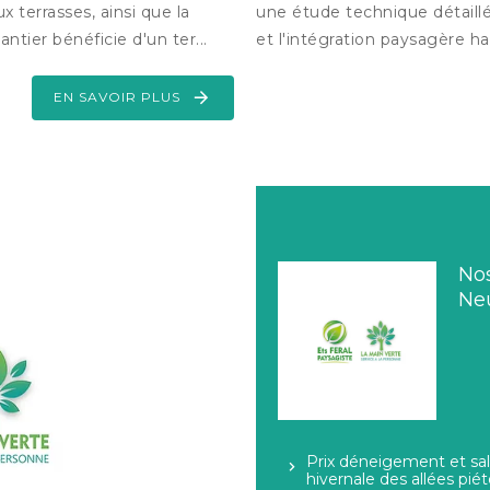
 terrasses, ainsi que la
une étude technique détaillée 
tier bénéficie d'un ter...
et l'intégration paysagère h
EN SAVOIR PLUS
Nos
Neu
Prix déneigement et sal
hivernale des allées pié